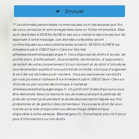
Envoyer
** Les données personnelles communiquées sont nécessaires aux fins
de vous contacter et sont enregistrées dans un fichier informatisé. Elles
sont destinées à SEVEAU ALINE et ses sous-traitants dans le seul but de
répondre à votre message. Les données collectées seront
communiquées aux seuls destinataires suivants: SEVEAU ALINE 8 rue
Amedee Audoin 33820 Saint-Ciers sur Gironde
alinebeauteesthetique@orange.fr. Vous disposez de droits d’accès, de
rectification, d’effacement, de portabilité, de limitation, d’opposition,
de retrait de votre consentement à tout moment et du droit d’introduire
une réclamation auprès d’une autorité de contrôle, ainsi que d’organiser
le sort de vos données post-mortem. Vous pouvez exercer ces droits
par voie postale à l'adresse 8 rue Amedee Audoin 33820 Saint-Ciers sur
Gironde ou par courrier électronique à l'adresse
alinebeauteesthetique@orange.fr. Un justificatif d'identité pourra vous
être demandé. Nous conservons vos données pendant la période de
prise de contact puis pendant la durée de prescription légale aux fins
probatoires et de gestion des contentieux. Vous avez le droit de vous
inscrire sur la liste d'opposition au démarchage téléphonique,
disponible à cette adresse :
Bloctel.gouv.fr
. Consultez le site cnil.fr pour
plus d’informations sur vos droits.